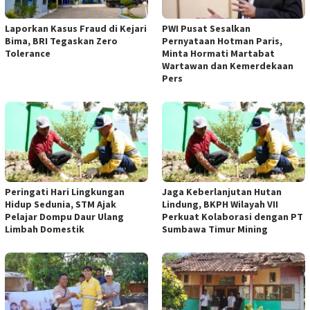
Laporkan Kasus Fraud di Kejari
PWI Pusat Sesalkan
Bima, BRI Tegaskan Zero
Pernyataan Hotman Paris,
Tolerance
Minta Hormati Martabat
Wartawan dan Kemerdekaan
Pers
Peringati Hari Lingkungan
Jaga Keberlanjutan Hutan
Hidup Sedunia, STM Ajak
Lindung, BKPH Wilayah VII
Pelajar Dompu Daur Ulang
Perkuat Kolaborasi dengan PT
Limbah Domestik
Sumbawa Timur Mining