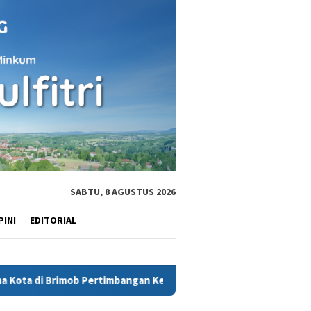
SABTU, 8 AGUSTUS 2026
PINI
EDITORIAL
 Pertimbangan Keamanan
Terdakwa AKP Malaungi sempat N