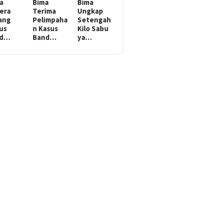
a
Bima
Bima
era
Terima
Ungkap
ang
Pelimpaha
Setengah
us
n Kasus
Kilo Sabu
ed…
Band…
ya…