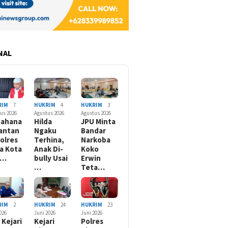
NAL
RIM
7
HUKRIM
4
HUKRIM
3
us 2026
Agustus 2026
Agustus 2026
nahana
Hilda
JPU Minta
antan
Ngaku
Bandar
olres
Terhina,
Narkoba
a Kota
Anak Di-
Koko
B…
bully Usai
Erwin
…
Teta…
RIM
2
HUKRIM
24
HUKRIM
23
2026
Juni 2026
Juni 2026
 Kejari
Kejari
Polres