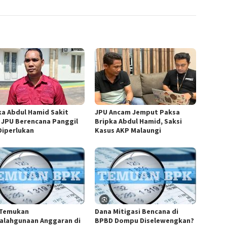
ka Abdul Hamid Sakit
JPU Ancam Jemput Paksa
, JPU Berencana Panggil
Bripka Abdul Hamid, Saksi
 Diperlukan
Kasus AKP Malaungi
Temukan
Dana Mitigasi Bencana di
alahgunaan Anggaran di
BPBD Dompu Diselewengkan?