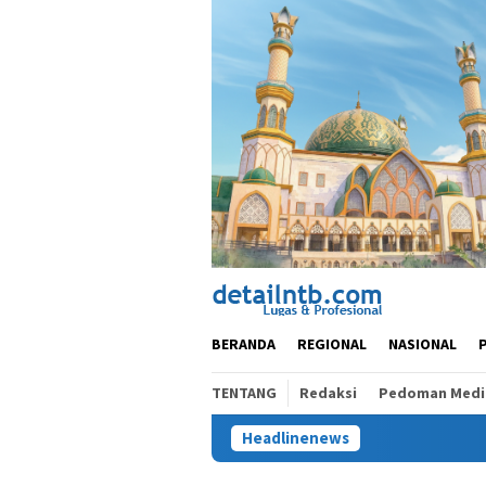
Loncat
ke
konten
BERANDA
REGIONAL
NASIONAL
TENTANG
Redaksi
Pedoman Media
Headlinenews