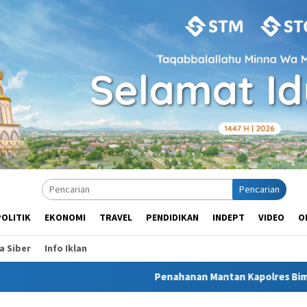
Pencarian
POLITIK
EKONOMI
TRAVEL
PENDIDIKAN
INDEPT
VIDEO
O
 Siber
Info Iklan
Penahanan Mantan Kapolres Bima Kota di Brimob