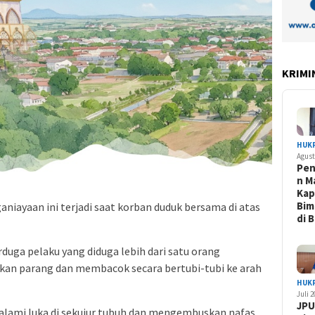
KRIMI
HUK
Agust
Pe
n M
Kap
Bim
niayaan ini terjadi saat korban duduk bersama di atas
di 
duga pelaku yang diduga lebih dari satu orang
n parang dan membacok secara bertubi-tubi ke arah
HUK
Juli 
JPU
galami luka di sekujur tubuh dan mengembuskan nafas