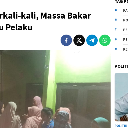
TAG P
KA
kali-kali, Massa Bakar
PO
u Pelaku
PE
PE
KE
POLIT
POLITIK