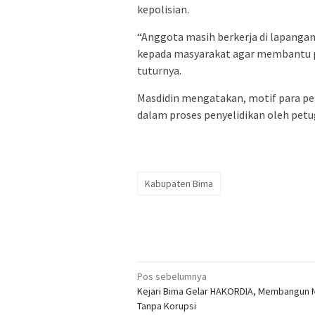
kepolisian.
“Anggota masih berkerja di lapanga
kepada masyarakat agar membantu pi
tuturnya.
Masdidin mengatakan, motif para p
dalam proses penyelidikan oleh pet
Kabupaten Bima
Navigasi
Pos sebelumnya
Kejari Bima Gelar HAKORDIA, Membangun 
pos
Tanpa Korupsi