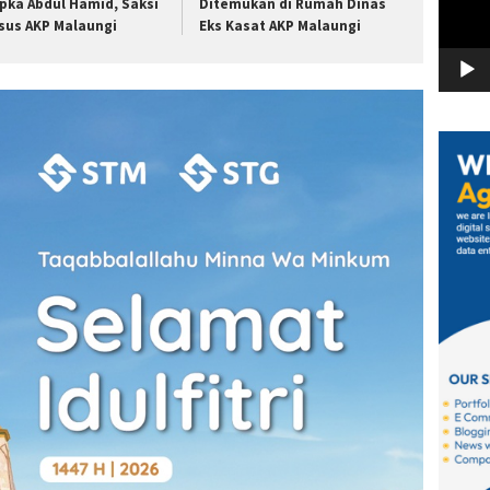
ipka Abdul Hamid, Saksi
Ditemukan di Rumah Dinas
sus AKP Malaungi
Eks Kasat AKP Malaungi