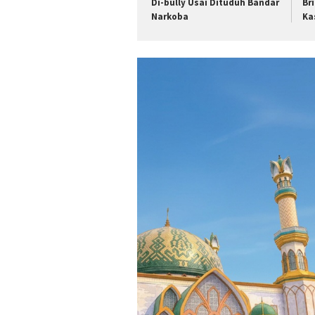
Di-bully Usai Dituduh Bandar
Br
Narkoba
Ka