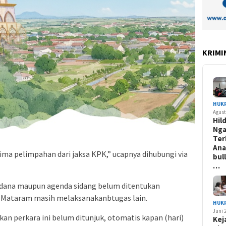
KRIMI
HUK
Agust
Hil
Ng
Ter
Ana
ima pelimpahan dari jaksa KPK,” ucapnya dihubungi via
bul
…
rdana maupun agenda sidang belum ditentukan
 Mataram masih melaksanakanbtugas lain.
HUK
Juni 
an perkara ini belum ditunjuk, otomatis kapan (hari)
Kej