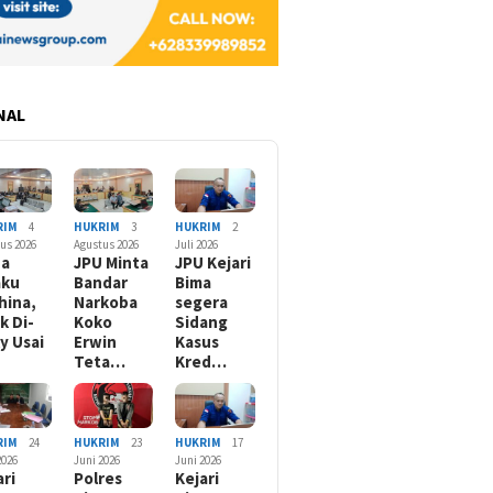
NAL
RIM
4
HUKRIM
3
HUKRIM
2
us 2026
Agustus 2026
Juli 2026
da
JPU Minta
JPU Kejari
aku
Bandar
Bima
hina,
Narkoba
segera
k Di-
Koko
Sidang
ly Usai
Erwin
Kasus
Teta…
Kred…
RIM
24
HUKRIM
23
HUKRIM
17
2026
Juni 2026
Juni 2026
ari
Polres
Kejari