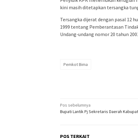
kini masih ditetapkan tersangka tun
Tersangka dijerat dengan pasal 12 h
1999 tentang Pemberantasan Tindak
Undang-undang nomor 20 tahun 2001 
Pemkot Bima
Navigasi
Pos sebelumnya
Bupati Lantik Pj Sekretaris Daerah Kabupa
pos
POS TERKAIT