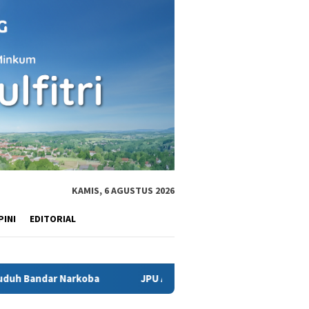
KAMIS, 6 AGUSTUS 2026
PINI
EDITORIAL
oba
JPU Ancam Jemput Paksa Bripka Abdul Hamid, Saksi K