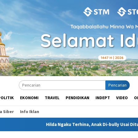
Pencarian
POLITIK
EKONOMI
TRAVEL
PENDIDIKAN
INDEPT
VIDEO
O
 Siber
Info Iklan
Hilda Ngaku Terhina, Anak Di-bully Usai Dituduh Bandar Nark