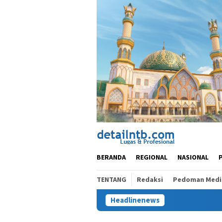
Loncat
ke
konten
BERANDA
REGIONAL
NASIONAL
TENTANG
Redaksi
Pedoman Media
Headlinenews