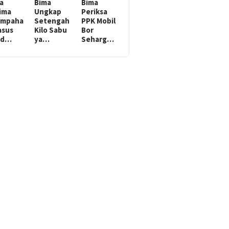
a
Bima
Bima
ima
Ungkap
Periksa
impaha
Setengah
PPK Mobil
asus
Kilo Sabu
Bor
nd…
ya…
Seharg…