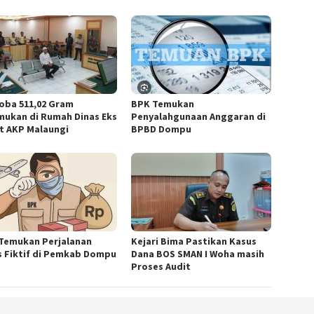
oba 511,02 Gram
BPK Temukan
mukan di Rumah Dinas Eks
Penyalahgunaan Anggaran di
t AKP Malaungi
BPBD Dompu
Temukan Perjalanan
Kejari Bima Pastikan Kasus
s Fiktif di Pemkab Dompu
Dana BOS SMAN I Woha masih
Proses Audit