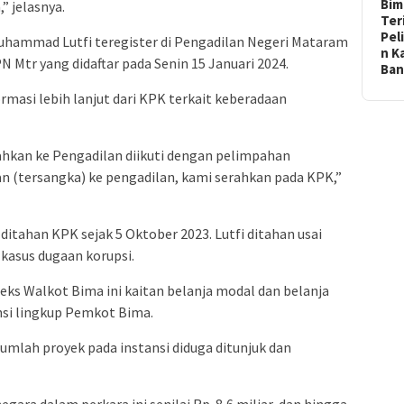
Bim
” jelasnya.
Ter
Pel
uhammad Lutfi teregister di Pengadilan Negeri Mataram
n K
Mtr yang didaftar pada Senin 15 Januari 2024.
Ba
asi lebih lanjut dari KPK terkait keberadaan
ahkan ke Pengadilan diikuti dengan pelimpahan
n (tersangka) ke pengadilan, kami serahkan pada KPK,”
ditahan KPK sejak 5 Oktober 2023. Lutfi ditahan usai
kasus dugaan korupsi.
eks Walkot Bima ini kaitan belanja modal dan belanja
nsi lingkup Pemkot Bima.
mlah proyek pada instansi diduga ditunjuk dan
ra dalam perkara ini senilai Rp. 8,6 miliar, dan hingga