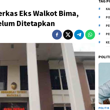
TAG P
KA
rkas Eks Walkot Bima,
PO
elum Ditetapkan
PE
PE
KE
POLIT
POLITIK