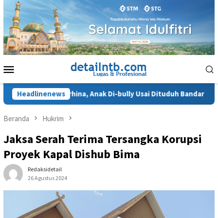
Loncat
ke
konten
Menu
Mobile
 Ngaku Terhina, Anak Di-bully Usai Dituduh Bandar Narkoba
Headlinenews
Beranda
Hukrim
Jaksa Serah Terima Tersangka Korupsi
Proyek Kapal Dishub Bima
Redaksidetail
26 Agustus 2024