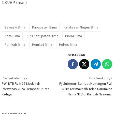
1 KUHP. (man)
Bawaslu Bima
Kabupaten Bima
Kejaksaan Negeri Bima
Kota Bima
KPU Kabupaten Bima
PDAM Bima
Pemkab Bima
Pemkot Bima
Polres Bima
SEBARKAN
Navigasi
Pos sebelumnya
Pos berikutnya
PWI NTB Raih 15 Medali di
Pj Gubernur Sambut Kontingen PWI
pos
Porwanas 2024, Tempati Urutan
NTB: Terimakasih Telah Harumkan
Ketiga
Nama NTB di Kancah Nasional