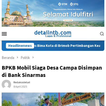
Loncat
ke
konten
Menu
Mobile
tan Kapolres Bima Kota di Brimob Pertimbangan Keamanan
Headlinenews
Beranda
Politik
BPKB Mobil Siaga Desa Campa Disimpan
di Bank Sinarmas
Redaksidetail
8 April 2025