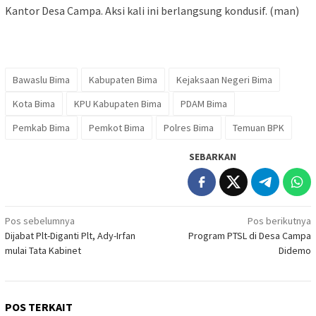
Kantor Desa Campa. Aksi kali ini berlangsung kondusif. (man)
Bawaslu Bima
Kabupaten Bima
Kejaksaan Negeri Bima
Kota Bima
KPU Kabupaten Bima
PDAM Bima
Pemkab Bima
Pemkot Bima
Polres Bima
Temuan BPK
SEBARKAN
Navigasi
Pos sebelumnya
Pos berikutnya
Dijabat Plt-Diganti Plt, Ady-Irfan
Program PTSL di Desa Campa
pos
mulai Tata Kabinet
Didemo
POS TERKAIT