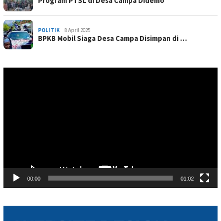
Program PTSL di Desa Campa Didemo
POLITIK
8 April 2025
BPKB Mobil Siaga Desa Campa Disimpan di …
Pemutar
Video
00:00
01:02