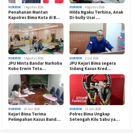
HUKRIM
7 Agustus 2026
HUKRIM
4 Agustus 2026
Penahanan Mantan
Hilda Ngaku Terhina, Anak
Kapolres Bima Kota di B…
Di-bully Usai …
HUKRIM
3 Agustus 2026
HUKRIM
2 Juli 2026
JPU Minta Bandar Narkoba
JPU Kejari Bima segera
Koko Erwin Teta…
Sidang Kasus Kred…
HUKRIM
24 Juni 2026
HUKRIM
23 Juni 2026
Kejari Bima Terima
Polres Bima Ungkap
Pelimpahan Kasus Band…
Setengah Kilo Sabu ya…