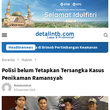
Loncat
ke
konten
Menu
Mobile
Bima Kota di Brimob Pertimbangan Keamanan
Headlinenews
Terdakwa A
Beranda
Hukrim
Polisi belum Tetapkan Tersangka Kasus
Penikaman Ramansyah
Redaksidetail
8 Desember 2024