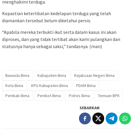
menghakimi terduga.
Kepastian keterlibatan kedelapan terduga yang telah
diamankan tersebut belum diketahui persis.
“Apabila mereka terbukti ikut serta dalam kasus ini akan
diproses, dan yang tidak terlibat akan kami pulangkan dan
statusnya hanya sebagai saksi,” tandasnya. (man)
Bawaslu Bima
Kabupaten Bima
Kejaksaan Negeri Bima
Kota Bima
KPU Kabupaten Bima
PDAM Bima
Pemkab Bima
Pemkot Bima
Polres Bima
Temuan BPK
SEBARKAN