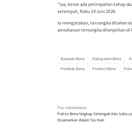
“Iya, benar ada pelimpahan tahap dua 
setempat, Rabu 24 Juni 2026.
Ia mengatakan, tersangka ditahan da
penahanan tersangka dilanjutkan di 
Bawaslu Bima
Kabupaten Bima
K
Pemkab Bima
Pemkot Bima
Polr
Navigasi
Pos sebelumnya
Polres Bima Ungkap Setengah Kilo Sabu y
pos
Disamarkan dalam Tas Kain