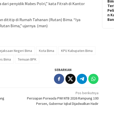
Bim
dari penyidik Mabes Polri,” kata Fitrah di Kantor
Ter
Pel
n K
n dititip di Rumah Tahanan (Rutan) Bima. “Iya
Ba
Rutan Bima,” ujarnya. (man)
ejaksaan Negeri Bima
Kota Bima
KPU Kabupaten Bima
es Bima
Temuan BPK
SEBARKAN
Pos berikutnya
ang
Persiapan Porwada PWI NTB 2026 Rampung 100
Persen, Gubernur Iqbal Dijadwalkan Hadir