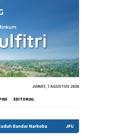
JUMAT, 7 AGUSTUS 2026
PINI
EDITORIAL
rkoba
JPU Ancam Jemput Paksa Bripka Abdul Hamid, Saksi 