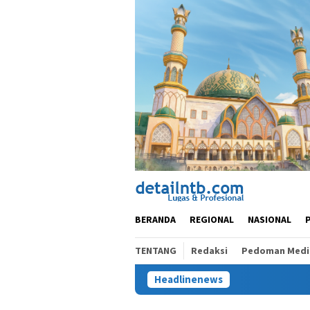
Loncat
ke
konten
BERANDA
REGIONAL
NASIONAL
TENTANG
Redaksi
Pedoman Media
Headlinenews