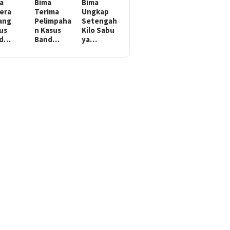
a
Bima
Bima
era
Terima
Ungkap
ang
Pelimpaha
Setengah
us
n Kasus
Kilo Sabu
ed…
Band…
ya…