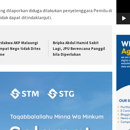
ang dilaporkan diduga dilakukan penyelenggara Pemilu di
ak dapat ditindaklanjuti.
rdakwa AKP Malaungi
Bripka Abdul Hamid Sakit
mpat Nego tidak Dites
Lagi, JPU Berencana Panggil
ine
bila Diperlukan