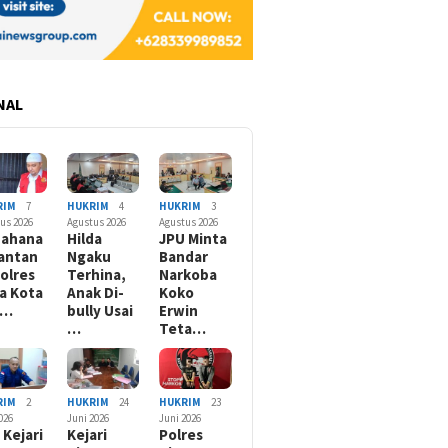
NAL
RIM
7
HUKRIM
4
HUKRIM
3
us 2026
Agustus 2026
Agustus 2026
nahana
Hilda
JPU Minta
antan
Ngaku
Bandar
olres
Terhina,
Narkoba
a Kota
Anak Di-
Koko
B…
bully Usai
Erwin
…
Teta…
RIM
2
HUKRIM
24
HUKRIM
23
2026
Juni 2026
Juni 2026
 Kejari
Kejari
Polres