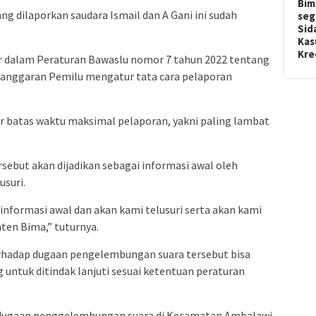
Bim
g dilaporkan saudara Ismail dan A Gani ini sudah
seg
Sid
Kas
Kr
r dalam Peraturan Bawaslu nomor 7 tahun 2022 tentang
anggaran Pemilu mengatur tata cara pelaporan
 batas waktu maksimal pelaporan, yakni paling lambat
sebut akan dijadikan sebagai informasi awal oleh
suri.
informasi awal dan akan kami telusuri serta akan kami
ten Bima,” tuturnya.
erhadap dugaan pengelembungan suara tersebut bisa
untuk ditindak lanjuti sesuai ketentuan peraturan
 dugaan penggelembungan suara di Kecamatan Ambalawi