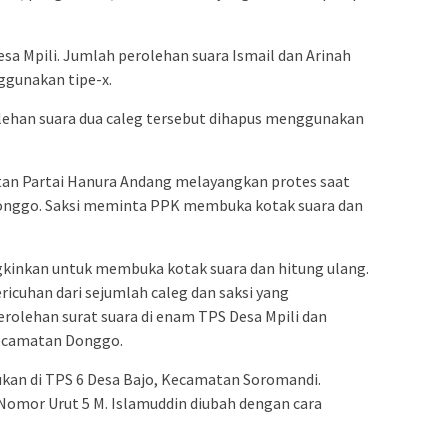
Desa Mpili. Jumlah perolehan suara Ismail dan Arinah
gunakan tipe-x.
olehan suara dua caleg tersebut dihapus menggunakan
tan Partai Hanura Andang melayangkan protes saat
Donggo. Saksi meminta PPK membuka kotak suara dan
gkinkan untuk membuka kotak suara dan hitung ulang.
icuhan dari sejumlah caleg dan saksi yang
olehan surat suara di enam TPS Desa Mpili dan
Kecamatan Donggo.
ukan di TPS 6 Desa Bajo, Kecamatan Soromandi.
Nomor Urut 5 M. Islamuddin diubah dengan cara