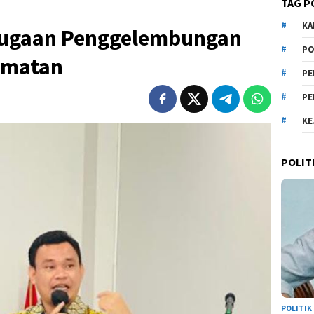
TAG P
KA
Dugaan Penggelembungan
PO
camatan
PE
PE
KE
POLIT
POLITIK