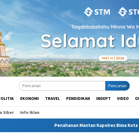
Pencarian
POLITIK
EKONOMI
TRAVEL
PENDIDIKAN
INDEPT
VIDEO
O
 Siber
Info Iklan
Penahanan Mantan Kapolres Bima Kota di Brimob Pertimb