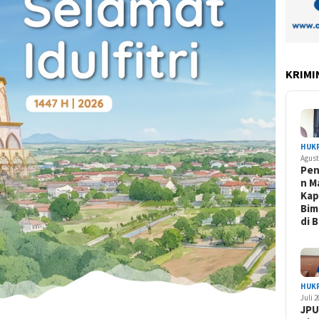
KRIMI
HUK
Agust
Pe
n M
Kap
Bim
di 
HUK
Juli 
JPU