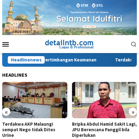
Loncat
ke
konten
Menu
Mobile
 Kota di Brimob Pertimbangan Keamanan
Headlinenews
Terdakwa AKP Ma
HEADLINES
«
»
Terdakwa AKP Malaungi
Bripka Abdul Hamid Sakit Lagi,
sempat Nego tidak Dites
JPU Berencana Panggil bila
Urine
Diperlukan