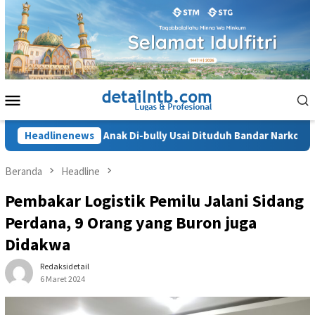
Loncat
ke
konten
Menu
Mobile
u Terhina, Anak Di-bully Usai Dituduh Bandar Narkoba
Headlinenews
JP
Beranda
Headline
Pembakar Logistik Pemilu Jalani Sidang
Perdana, 9 Orang yang Buron juga
Didakwa
Redaksidetail
6 Maret 2024