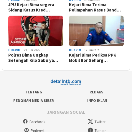
JPU Kejari Bima segera
Kejari Bima Terima
Sidang Kasus Kred…
Pelimpahan Kasus Band…
HUKRIM
23 Juni 2026
HUKRIM
17 Juni 2026
Polres Bima Ungkap
Kejari Bima Periksa PPK
Setengah Kilo Sabu ya…
Mobil Bor Seharg…
TENTANG
REDAKSI
PEDOMAN MEDIA SIBER
INFO IKLAN
JARINGAN SOCIAL
Facebook
Twitter
Pinterest
Tumblr