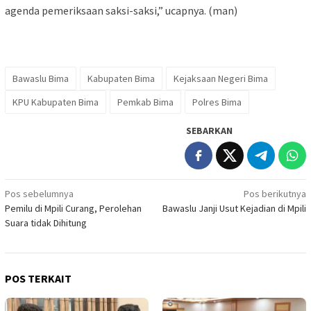
agenda pemeriksaan saksi-saksi,” ucapnya. (man)
Bawaslu Bima
Kabupaten Bima
Kejaksaan Negeri Bima
KPU Kabupaten Bima
Pemkab Bima
Polres Bima
SEBARKAN
Navigasi
Pos sebelumnya
Pos berikutnya
Pemilu di Mpili Curang, Perolehan
Bawaslu Janji Usut Kejadian di Mpili
pos
Suara tidak Dihitung
POS TERKAIT