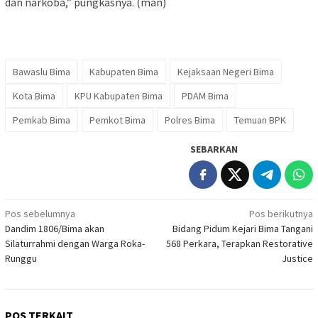
dan narkoba,” pungkasnya. (man)
Bawaslu Bima
Kabupaten Bima
Kejaksaan Negeri Bima
Kota Bima
KPU Kabupaten Bima
PDAM Bima
Pemkab Bima
Pemkot Bima
Polres Bima
Temuan BPK
SEBARKAN
Navigasi
Pos sebelumnya
Pos berikutnya
Dandim 1806/Bima akan
Bidang Pidum Kejari Bima Tangani
pos
Silaturrahmi dengan Warga Roka-
568 Perkara, Terapkan Restorative
Runggu
Justice
POS TERKAIT