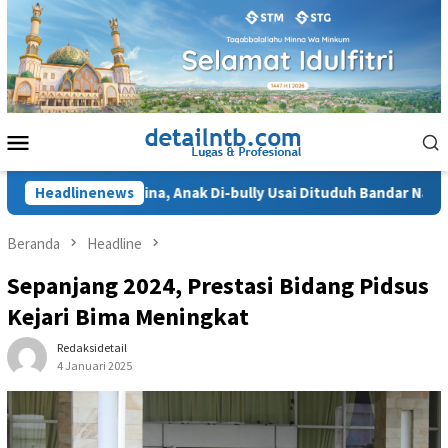
Loncat
ke
konten
Menu
Mobile
Ngaku Terhina, Anak Di-bully Usai Dituduh Bandar Narkoba
Headlinenews
Beranda
Headline
Sepanjang 2024, Prestasi Bidang Pidsus
Kejari Bima Meningkat
Redaksidetail
4 Januari 2025