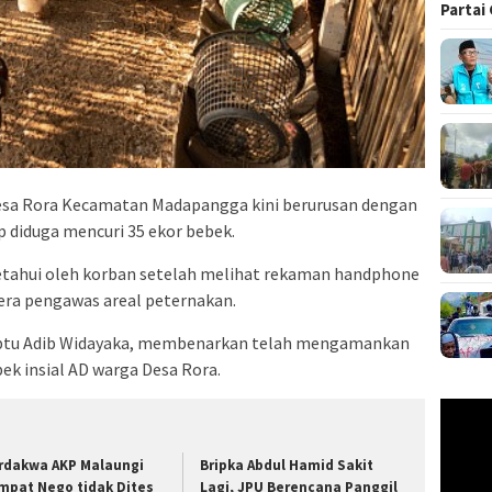
Partai
 Desa Rora Kecamatan Madapangga kini berurusan dengan
p diduga mencuri 35 ekor bebek.
ketahui oleh korban setelah melihat rekaman handphone
era pengawas areal peternakan.
Iptu Adib Widayaka, membenarkan telah mengamankan
ek insial AD warga Desa Rora.
Pemuta
Video
rdakwa AKP Malaungi
Bripka Abdul Hamid Sakit
mpat Nego tidak Dites
Lagi, JPU Berencana Panggil