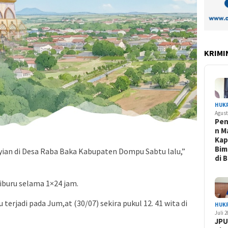
KRIMI
HUK
Agust
Pe
n M
Kap
Bim
ian di Desa Raba Baka Kabupaten Dompu Sabtu lalu,”
di 
iburu selama 1×24 jam.
 terjadi pada Jum,at (30/07) sekira pukul 12. 41 wita di
HUK
Juli 
JPU