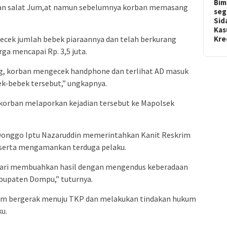
Bim
an salat Jum,at namun sebelumnya korban memasang
seg
Sid
Kas
Kr
ecek jumlah bebek piaraannya dan telah berkurang
ga mencapai Rp. 3,5 juta.
g, korban mengecek handphone dan terlihat AD masuk
k-bebek tersebut,” ungkapnya.
 korban melaporkan kejadian tersebut ke Mapolsek
 Donggo Iptu Nazaruddin memerintahkan Kanit Reskrim
 serta mengamankan terduga pelaku.
 hari membuahkan hasil dengan mengendus keberadaan
abupaten Dompu,” tuturnya.
im bergerak menuju TKP dan melakukan tindakan hukum
u.