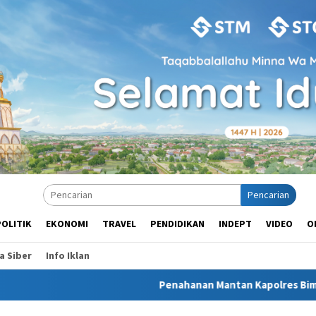
Pencarian
POLITIK
EKONOMI
TRAVEL
PENDIDIKAN
INDEPT
VIDEO
O
 Siber
Info Iklan
Penahanan Mantan Kapolres Bima Kota di Bri