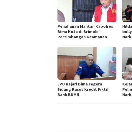
Penahanan Mantan Kapolres
Hild
Bima Kota di Brimob
bull
Pertimbangan Keamanan
Nark
JPU Kejari Bima segera
Keja
Sidang Kasus Kredit Fiktif
Peli
Bank BUMN
Nark