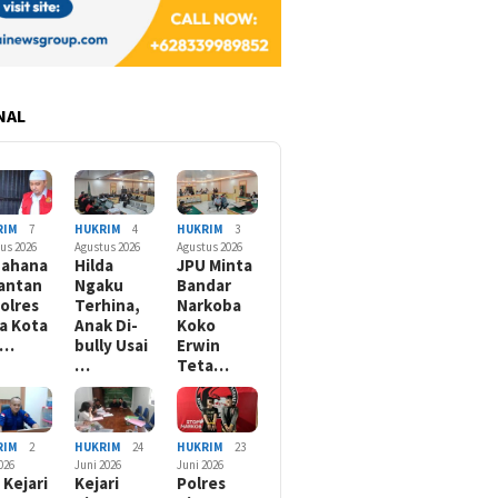
NAL
RIM
7
HUKRIM
4
HUKRIM
3
us 2026
Agustus 2026
Agustus 2026
nahana
Hilda
JPU Minta
antan
Ngaku
Bandar
olres
Terhina,
Narkoba
a Kota
Anak Di-
Koko
B…
bully Usai
Erwin
…
Teta…
RIM
2
HUKRIM
24
HUKRIM
23
2026
Juni 2026
Juni 2026
 Kejari
Kejari
Polres