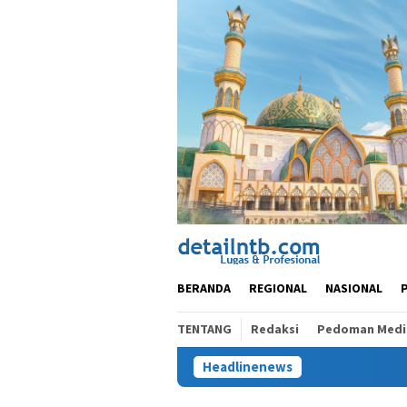
Loncat
ke
konten
BERANDA
REGIONAL
NASIONAL
TENTANG
Redaksi
Pedoman Media
Headlinenews