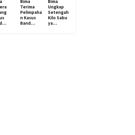
a
Bima
Bima
era
Terima
Ungkap
ang
Pelimpaha
Setengah
us
n Kasus
Kilo Sabu
ed…
Band…
ya…