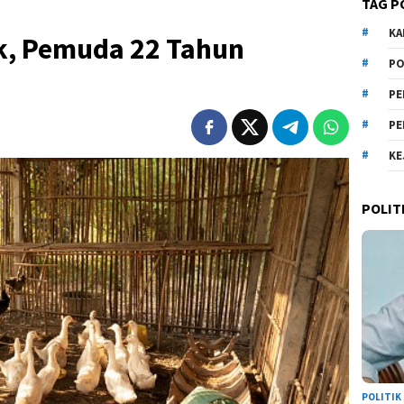
TAG P
KA
ek, Pemuda 22 Tahun
PO
PE
PE
KE
POLIT
POLITIK