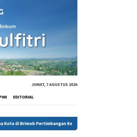
JUMAT, 7 AGUSTUS 2026
PINI
EDITORIAL
mob Pertimbangan Keamanan
Terdakwa AKP Malaungi sempa