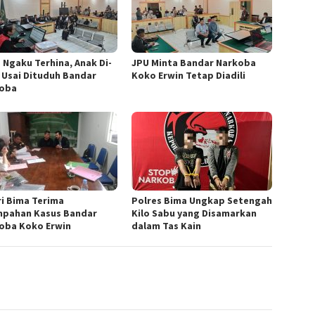
a Ngaku Terhina, Anak Di-
JPU Minta Bandar Narkoba
y Usai Dituduh Bandar
Koko Erwin Tetap Diadili
oba
ri Bima Terima
Polres Bima Ungkap Setengah
mpahan Kasus Bandar
Kilo Sabu yang Disamarkan
oba Koko Erwin
dalam Tas Kain