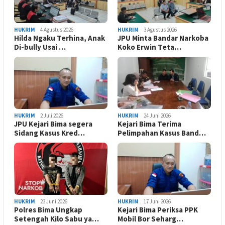
HUKRIM
4 Agustus 2026
HUKRIM
3 Agustus 2026
Hilda Ngaku Terhina, Anak
JPU Minta Bandar Narkoba
Di-bully Usai …
Koko Erwin Teta…
HUKRIM
2 Juli 2026
HUKRIM
24 Juni 2026
JPU Kejari Bima segera
Kejari Bima Terima
Sidang Kasus Kred…
Pelimpahan Kasus Band…
HUKRIM
23 Juni 2026
HUKRIM
17 Juni 2026
Polres Bima Ungkap
Kejari Bima Periksa PPK
Setengah Kilo Sabu ya…
Mobil Bor Seharg…