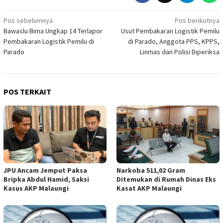
Navigasi
Pos sebelumnya
Pos berikutnya
Bawaslu Bima Ungkap 14 Terlapor
Usut Pembakaran Logistik Pemilu
pos
Pembakaran Logistik Pemilu di
di Parado, Anggota PPS, KPPS,
Parado
Linmas dan Polisi Diperiksa
POS TERKAIT
JPU Ancam Jemput Paksa
Narkoba 511,02 Gram
Bripka Abdul Hamid, Saksi
Ditemukan di Rumah Dinas Eks
Kasus AKP Malaungi
Kasat AKP Malaungi