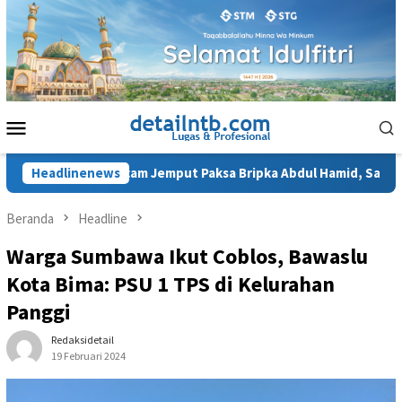
Loncat
ke
konten
Menu
Mobile
JPU Ancam Jemput Paksa Bripka Abdul Hamid, Saksi Kasus AKP
Headlinenews
Beranda
Headline
Warga Sumbawa Ikut Coblos, Bawaslu
Kota Bima: PSU 1 TPS di Kelurahan
Panggi
Redaksidetail
19 Februari 2024