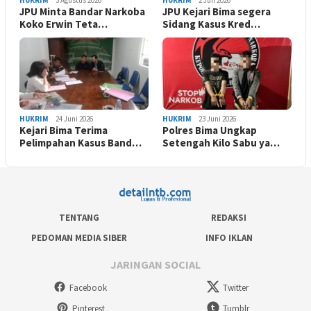
JPU Minta Bandar Narkoba
JPU Kejari Bima segera
Koko Erwin Teta…
Sidang Kasus Kred…
HUKRIM
24 Juni 2026
HUKRIM
23 Juni 2026
Kejari Bima Terima
Polres Bima Ungkap
Pelimpahan Kasus Band…
Setengah Kilo Sabu ya…
TENTANG
REDAKSI
PEDOMAN MEDIA SIBER
INFO IKLAN
JARINGAN SOCIAL
Facebook
Twitter
Pinterest
Tumblr