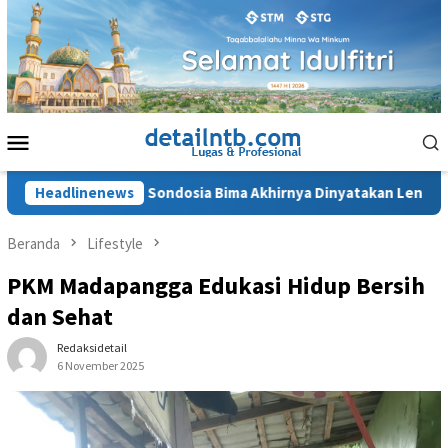
Loncat
ke
konten
Menu
Mobile
rupsi RSUD Sondosia Bima Akhirnya Dinyatakan Lengkap
Headlinenews
Beranda
Lifestyle
PKM Madapangga Edukasi Hidup Bersih
dan Sehat
Redaksidetail
6 November 2025