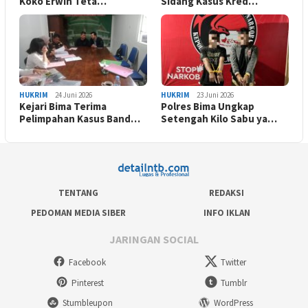
Koko Erwin Teta…
Sidang Kasus Kred…
HUKRIM
24 Juni 2026
HUKRIM
23 Juni 2026
Kejari Bima Terima
Polres Bima Ungkap
Pelimpahan Kasus Band…
Setengah Kilo Sabu ya…
TENTANG
REDAKSI
PEDOMAN MEDIA SIBER
INFO IKLAN
JARINGAN SOCIAL
Facebook
Twitter
Pinterest
Tumblr
Stumbleupon
WordPress