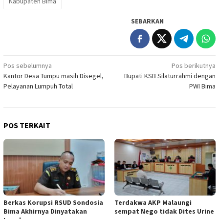
Kabupaten Bima
SEBARKAN
Navigasi
Pos sebelumnya
Pos berikutnya
Kantor Desa Tumpu masih Disegel,
Bupati KSB Silaturrahmi dengan
pos
Pelayanan Lumpuh Total
PWI Bima
POS TERKAIT
Berkas Korupsi RSUD Sondosia
Terdakwa AKP Malaungi
Bima Akhirnya Dinyatakan
sempat Nego tidak Dites Urine