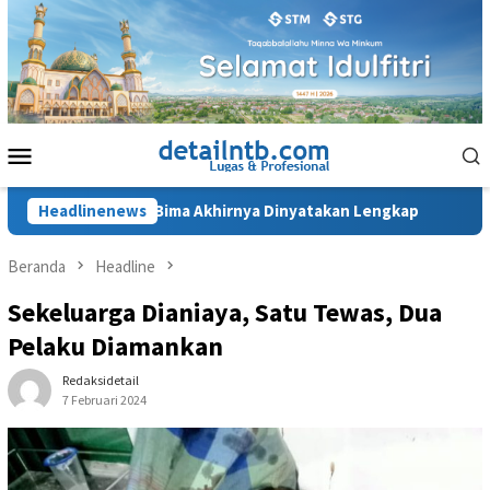
Loncat
ke
konten
Menu
Mobile
D Sondosia Bima Akhirnya Dinyatakan Lengkap
Headlinenews
Penahanan
Beranda
Headline
Sekeluarga Dianiaya, Satu Tewas, Dua
Pelaku Diamankan
Redaksidetail
7 Februari 2024