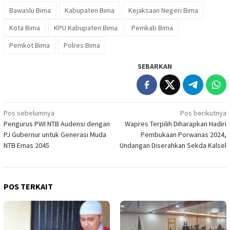
Bawaslu Bima
Kabupaten Bima
Kejaksaan Negeri Bima
Kota Bima
KPU Kabupaten Bima
Pemkab Bima
Pemkot Bima
Polres Bima
SEBARKAN
Navigasi
Pos sebelumnya
Pos berikutnya
Pengurus PWI NTB Audensi dengan
Wapres Terpilih Diharapkan Hadiri
pos
PJ Gubernur untuk Generasi Muda
Pembukaan Porwanas 2024,
NTB Emas 2045
Undangan Diserahkan Sekda Kalsel
POS TERKAIT