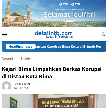
Loncat
ke
konten
Menu
Mobile
Penahanan Mantan Kapolres Bima Kota di Brimob Pertimbangan 
Headlinenews
Beranda
Hukrim
Kejari Bima Limpahkan Berkas Korupsi
di Distan Kota Bima
Redaksidetail
26 Juli 2024