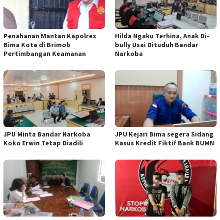
Penahanan Mantan Kapolres
Hilda Ngaku Terhina, Anak Di-
Bima Kota di Brimob
bully Usai Dituduh Bandar
Pertimbangan Keamanan
Narkoba
JPU Minta Bandar Narkoba
JPU Kejari Bima segera Sidang
Koko Erwin Tetap Diadili
Kasus Kredit Fiktif Bank BUMN