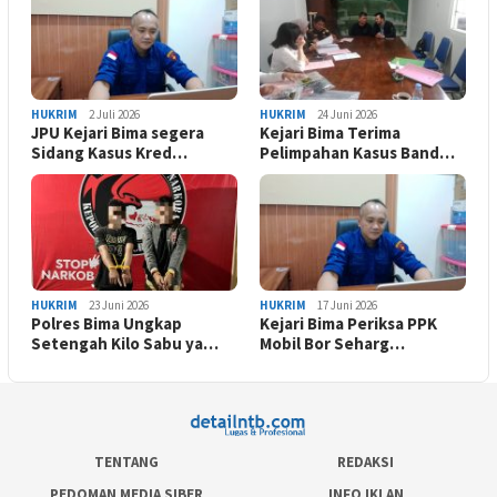
HUKRIM
2 Juli 2026
HUKRIM
24 Juni 2026
JPU Kejari Bima segera
Kejari Bima Terima
Sidang Kasus Kred…
Pelimpahan Kasus Band…
HUKRIM
23 Juni 2026
HUKRIM
17 Juni 2026
Polres Bima Ungkap
Kejari Bima Periksa PPK
Setengah Kilo Sabu ya…
Mobil Bor Seharg…
TENTANG
REDAKSI
PEDOMAN MEDIA SIBER
INFO IKLAN