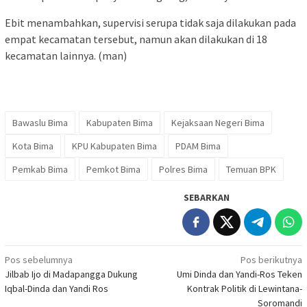
Ebit menambahkan, supervisi serupa tidak saja dilakukan pada
empat kecamatan tersebut, namun akan dilakukan di 18
kecamatan lainnya. (man)
Bawaslu Bima
Kabupaten Bima
Kejaksaan Negeri Bima
Kota Bima
KPU Kabupaten Bima
PDAM Bima
Pemkab Bima
Pemkot Bima
Polres Bima
Temuan BPK
SEBARKAN
Navigasi
Pos sebelumnya
Pos berikutnya
Jilbab Ijo di Madapangga Dukung
Umi Dinda dan Yandi-Ros Teken
pos
Iqbal-Dinda dan Yandi Ros
Kontrak Politik di Lewintana-
Soromandi