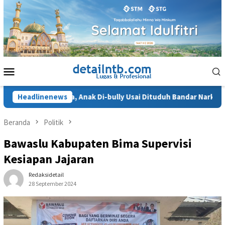
Loncat
ke
konten
Menu
Mobile
ku Terhina, Anak Di-bully Usai Dituduh Bandar Narkoba
Headlinenews
J
Beranda
Politik
Bawaslu Kabupaten Bima Supervisi
Kesiapan Jajaran
Redaksidetail
28 September 2024