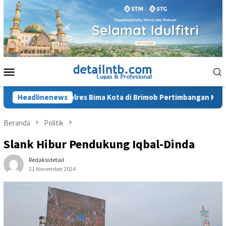
Loncat
ke
konten
Menu
Mobile
ntan Kapolres Bima Kota di Brimob Pertimbangan Keamanan
Headlinenews
Beranda
Politik
Slank Hibur Pendukung Iqbal-Dinda
Redaksidetail
21 November 2024