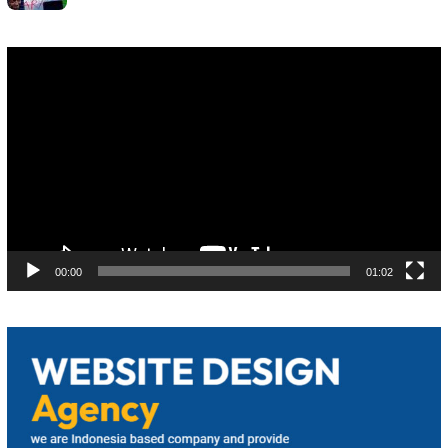
Pemutar
Video
00:00
01:02