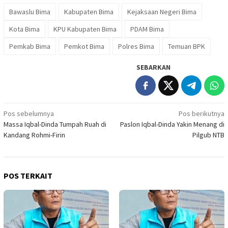
Bawaslu Bima
Kabupaten Bima
Kejaksaan Negeri Bima
Kota Bima
KPU Kabupaten Bima
PDAM Bima
Pemkab Bima
Pemkot Bima
Polres Bima
Temuan BPK
SEBARKAN
Navigasi
Pos sebelumnya
Pos berikutnya
Massa Iqbal-Dinda Tumpah Ruah di
Paslon Iqbal-Dinda Yakin Menang di
pos
Kandang Rohmi-Firin
Pilgub NTB
POS TERKAIT