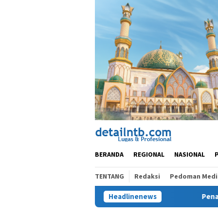
Loncat
ke
konten
BERANDA
REGIONAL
NASIONAL
TENTANG
Redaksi
Pedoman Media
Headlinenews
Penahanan Man