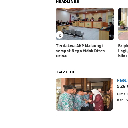
HEADLINES
«
nahanan Mantan Kapolres
Terdakwa AKP Malaungi
Brip
a Kota di Brimob
sempat Nego tidak Dites
Lagi
rtimbangan Keamanan
Urine
bila
TAG:
CJH
HEADL
526 
Bima, 
Kabupa