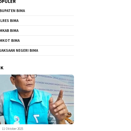
OPULER
BUPATEN BIMA
LRES BIMA
MKAB BIMA
MKOT BIMA
ncam Jemput Paksa
Penahanan Mantan Kapolres
Terdakw
JAKSAAN NEGERI BIMA
 Abdul Hamid, Saksi
Bima Kota di Brimob
sempat 
AKP Malaungi
Pertimbangan Keamanan
Urine
IK
11 Oktober 2025