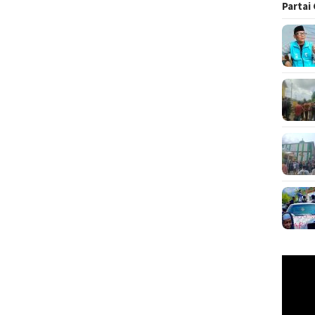
Partai
Pemuta
Video