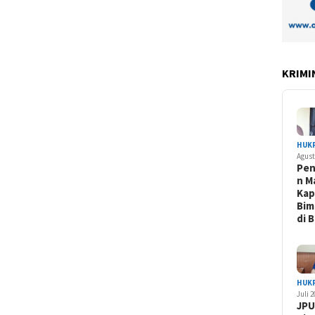
KRIMI
HUK
Agust
Pe
n M
Kap
Bim
di 
HUK
Juli 
JPU