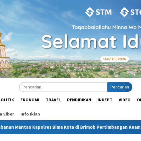
Pencarian
POLITIK
EKONOMI
TRAVEL
PENDIDIKAN
INDEPT
VIDEO
O
 Siber
Info Iklan
tan Kapolres Bima Kota di Brimob Pertimbangan Keamanan