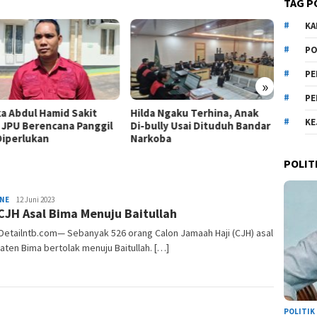
TAG P
KA
PO
PE
»
PE
ka Abdul Hamid Sakit
Hilda Ngaku Terhina, Anak
JPU A
KE
, JPU Berencana Panggil
Di-bully Usai Dituduh Bandar
Bripka
 Diperlukan
Narkoba
Kasus 
POLIT
redaksidetail
INE
12 Juni 2023
CJH Asal Bima Menuju Baitullah
Detailntb.com— Sebanyak 526 orang Calon Jamaah Haji (CJH) asal
ten Bima bertolak menuju Baitullah. […]
POLITIK