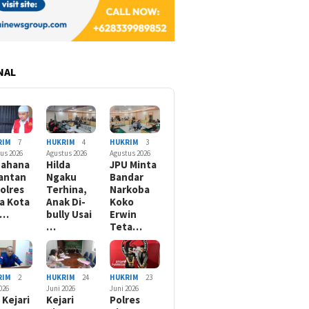
NAL
RIM
7
HUKRIM
4
HUKRIM
3
us 2026
Agustus 2026
Agustus 2026
nahana
Hilda
JPU Minta
antan
Ngaku
Bandar
olres
Terhina,
Narkoba
a Kota
Anak Di-
Koko
B…
bully Usai
Erwin
…
Teta…
RIM
2
HUKRIM
24
HUKRIM
23
2026
Juni 2026
Juni 2026
 Kejari
Kejari
Polres