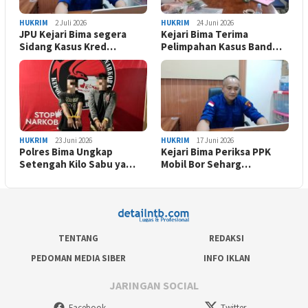
HUKRIM
2 Juli 2026
HUKRIM
24 Juni 2026
JPU Kejari Bima segera
Kejari Bima Terima
Sidang Kasus Kred…
Pelimpahan Kasus Band…
HUKRIM
23 Juni 2026
HUKRIM
17 Juni 2026
Polres Bima Ungkap
Kejari Bima Periksa PPK
Setengah Kilo Sabu ya…
Mobil Bor Seharg…
TENTANG
REDAKSI
PEDOMAN MEDIA SIBER
INFO IKLAN
JARINGAN SOCIAL
Facebook
Twitter