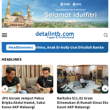
Loncat
ke
konten
Menu
Mobile
Hilda Ngaku Terhina, Anak Di-bully Usai Dituduh Bandar Narkoba
Headlinenews
HEADLINES
«
»
JPU Ancam Jemput Paksa
Narkoba 511,02 Gram
Bripka Abdul Hamid, Saksi
Ditemukan di Rumah Dinas Eks
Kasus AKP Malaungi
Kasat AKP Malaungi