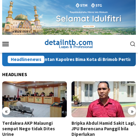
Loncat
ke
konten
Menu
Mobile
Penahanan Mantan Kapolres Bima Kota di Brimob Pertimbanga
Headlinenews
HEADLINES
«
»
Terdakwa AKP Malaungi
Bripka Abdul Hamid Sakit Lagi,
sempat Nego tidak Dites
JPU Berencana Panggil bila
Urine
Diperlukan