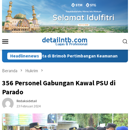
Loncat
ke
konten
Menu
Mobile
res Bima Kota di Brimob Pertimbangan Keamanan
Headlinenews
Terda
Beranda
Hukrim
356 Personel Gabungan Kawal PSU di
Parado
Redaksidetail
23 Februari 2024