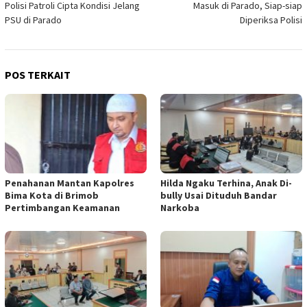
Polisi Patroli Cipta Kondisi Jelang
Masuk di Parado, Siap-siap
pos
PSU di Parado
Diperiksa Polisi
POS TERKAIT
Penahanan Mantan Kapolres
Hilda Ngaku Terhina, Anak Di-
Bima Kota di Brimob
bully Usai Dituduh Bandar
Pertimbangan Keamanan
Narkoba