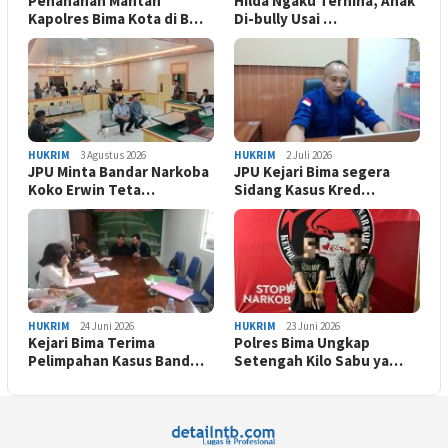
Penahanan Mantan
Hilda Ngaku Terhina, Anak
Kapolres Bima Kota di B…
Di-bully Usai …
HUKRIM
3 Agustus 2026
HUKRIM
2 Juli 2026
JPU Minta Bandar Narkoba
JPU Kejari Bima segera
Koko Erwin Teta…
Sidang Kasus Kred…
HUKRIM
24 Juni 2026
HUKRIM
23 Juni 2026
Kejari Bima Terima
Polres Bima Ungkap
Pelimpahan Kasus Band…
Setengah Kilo Sabu ya…