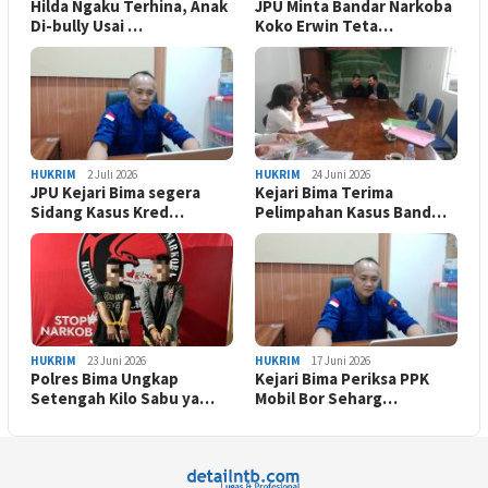
Hilda Ngaku Terhina, Anak
JPU Minta Bandar Narkoba
Di-bully Usai …
Koko Erwin Teta…
HUKRIM
2 Juli 2026
HUKRIM
24 Juni 2026
JPU Kejari Bima segera
Kejari Bima Terima
Sidang Kasus Kred…
Pelimpahan Kasus Band…
HUKRIM
23 Juni 2026
HUKRIM
17 Juni 2026
Polres Bima Ungkap
Kejari Bima Periksa PPK
Setengah Kilo Sabu ya…
Mobil Bor Seharg…