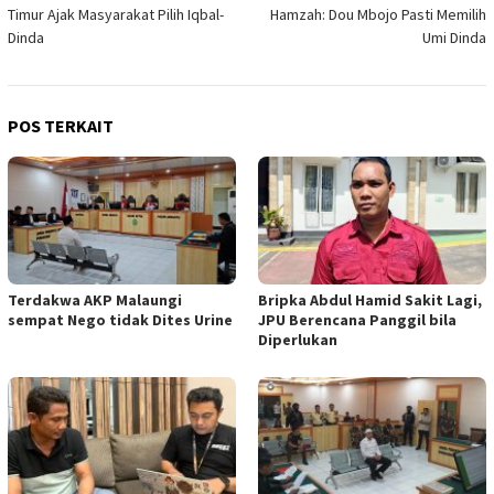
pos
Timur Ajak Masyarakat Pilih Iqbal-
Hamzah: Dou Mbojo Pasti Memilih
Dinda
Umi Dinda
POS TERKAIT
Terdakwa AKP Malaungi
Bripka Abdul Hamid Sakit Lagi,
sempat Nego tidak Dites Urine
JPU Berencana Panggil bila
Diperlukan