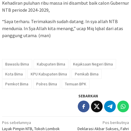
Kehadiran puluhan ribu massa ini disambut baik calon Gubernur
NTB periode 2024-2029,
“Saya terharu. Terimakasih sudah datang. In sya allah NTB
mendunia. In Sya Allah kita menang,” ucap Miq Iqbal dari atas
panggung utama. (man)
Bawaslu Bima
Kabupaten Bima
Kejaksaan Negeri Bima
Kota Bima
KPU Kabupaten Bima
Pemkab Bima
Pemkot Bima
Polres Bima
Temuan BPK
SEBARKAN
Navigasi
Pos sebelumnya
Pos berikutnya
Layak Pimpin NTB, Tokoh Lombok
Deklarasi Akbar Sukses, Fahri