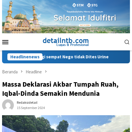
Loncat
ke
konten
Menu
Mobile
 Malaungi sempat Nego tidak Dites Urine
Headlinenews
Bripka Abdul H
Beranda
Headline
Massa Deklarasi Akbar Tumpah Ruah,
Iqbal-Dinda Semakin Mendunia
Redaksidetail
15 September 2024