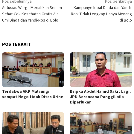
Navigasi
Pos sebelumnya
Pos berikutnya
Antusias Warga Meriahkan Senam
Kampanye Iqbal-Dinda dan Yandi-
pos
Sehat-Cek Kesehatan Gratis Ala
Ros: Tidak Lengkap Hanya Menang
Umi Dinda dan Yandi-Ros di Bolo
di Bolo
POS TERKAIT
Terdakwa AKP Malaungi
Bripka Abdul Hamid Sakit Lagi,
sempat Nego tidak Dites Urine
JPU Berencana Panggil bila
Diperlukan