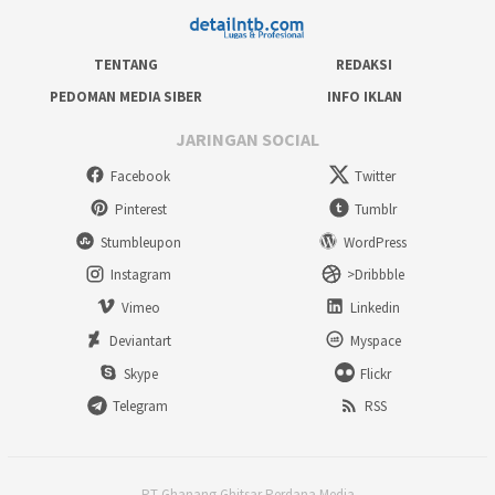
TENTANG
REDAKSI
PEDOMAN MEDIA SIBER
INFO IKLAN
JARINGAN SOCIAL
Facebook
Twitter
Pinterest
Tumblr
Stumbleupon
WordPress
Instagram
>Dribbble
Vimeo
Linkedin
Deviantart
Myspace
Skype
Flickr
Telegram
RSS
PT Ghanang Ghitsar Perdana Media