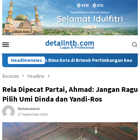
Loncat
ke
konten
Menu
Mobile
 Kapolres Bima Kota di Brimob Pertimbangan Keamanan
Headlinenews
Beranda
Headline
Rela Dipecat Partai, Ahmad: Jangan Ragu
Pilih Umi Dinda dan Yandi-Ros
Redaksidetail
27 September 2024