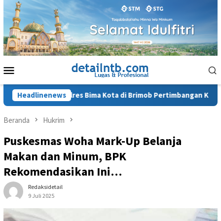
Loncat
ke
konten
Menu
Mobile
tan Kapolres Bima Kota di Brimob Pertimbangan Keamanan
Headlinenews
Beranda
Hukrim
Puskesmas Woha Mark-Up Belanja
Makan dan Minum, BPK
Rekomendasikan Ini…
Redaksidetail
9 Juli 2025