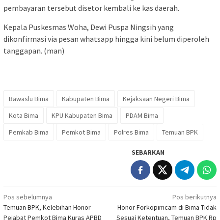
pembayaran tersebut disetor kembali ke kas daerah.
Kepala Puskesmas Woha, Dewi Puspa Ningsih yang
dikonfirmasi via pesan whatsapp hingga kini belum diperoleh
tanggapan. (man)
Bawaslu Bima
Kabupaten Bima
Kejaksaan Negeri Bima
Kota Bima
KPU Kabupaten Bima
PDAM Bima
Pemkab Bima
Pemkot Bima
Polres Bima
Temuan BPK
SEBARKAN
Navigasi
Pos sebelumnya
Pos berikutnya
Temuan BPK, Kelebihan Honor
Honor Forkopimcam di Bima Tidak
pos
Pejabat Pemkot Bima Kuras APBD
Sesuai Ketentuan, Temuan BPK Rp