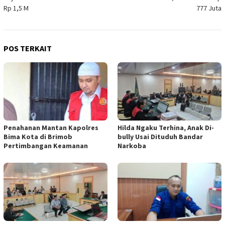
Rp 1,5 M
777 Juta
POS TERKAIT
Penahanan Mantan Kapolres
Hilda Ngaku Terhina, Anak Di-
Bima Kota di Brimob
bully Usai Dituduh Bandar
Pertimbangan Keamanan
Narkoba