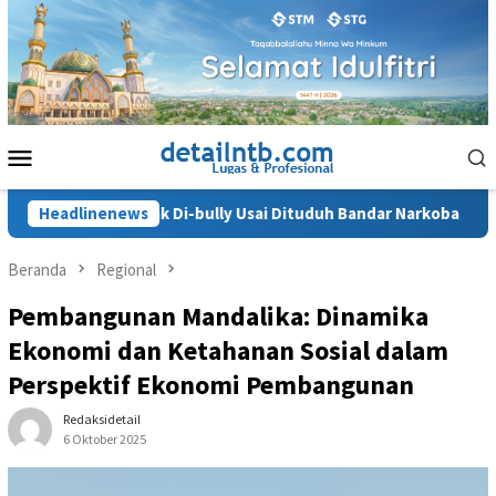
Loncat
ke
konten
Menu
Mobile
na, Anak Di-bully Usai Dituduh Bandar Narkoba
Headlinenews
JPU Ancam
Beranda
Regional
Pembangunan Mandalika: Dinamika
Ekonomi dan Ketahanan Sosial dalam
Perspektif Ekonomi Pembangunan
Redaksidetail
6 Oktober 2025