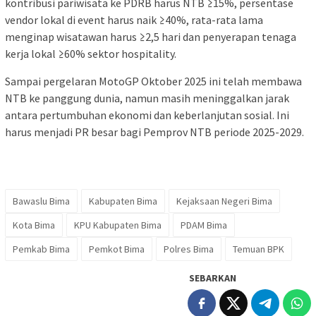
kontribusi pariwisata ke PDRB harus NTB ≥15%, persentase
vendor lokal di event harus naik ≥40%, rata-rata lama
menginap wisatawan harus ≥2,5 hari dan penyerapan tenaga
kerja lokal ≥60% sektor hospitality.
Sampai pergelaran MotoGP Oktober 2025 ini telah membawa
NTB ke panggung dunia, namun masih meninggalkan jarak
antara pertumbuhan ekonomi dan keberlanjutan sosial. Ini
harus menjadi PR besar bagi Pemprov NTB periode 2025-2029.
Bawaslu Bima
Kabupaten Bima
Kejaksaan Negeri Bima
Kota Bima
KPU Kabupaten Bima
PDAM Bima
Pemkab Bima
Pemkot Bima
Polres Bima
Temuan BPK
SEBARKAN