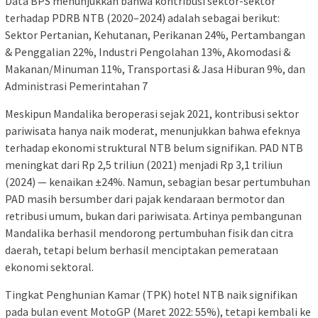
Data BPS menunjukkan bahwa kontribusi sektor-sektor
terhadap PDRB NTB (2020–2024) adalah sebagai berikut:
Sektor Pertanian, Kehutanan, Perikanan 24%, Pertambangan
& Penggalian 22%, Industri Pengolahan 13%, Akomodasi &
Makanan/Minuman 11%, Transportasi & Jasa Hiburan 9%, dan
Administrasi Pemerintahan 7
Meskipun Mandalika beroperasi sejak 2021, kontribusi sektor
pariwisata hanya naik moderat, menunjukkan bahwa efeknya
terhadap ekonomi struktural NTB belum signifikan. PAD NTB
meningkat dari Rp 2,5 triliun (2021) menjadi Rp 3,1 triliun
(2024) — kenaikan ±24%. Namun, sebagian besar pertumbuhan
PAD masih bersumber dari pajak kendaraan bermotor dan
retribusi umum, bukan dari pariwisata. Artinya pembangunan
Mandalika berhasil mendorong pertumbuhan fisik dan citra
daerah, tetapi belum berhasil menciptakan pemerataan
ekonomi sektoral.
Tingkat Penghunian Kamar (TPK) hotel NTB naik signifikan
pada bulan event MotoGP (Maret 2022: 55%), tetapi kembali ke