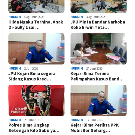
HUKRIM
4 Agustus 2026
HUKRIM
3 Agustus 2026
Hilda Ngaku Terhina, Anak
JPU Minta Bandar Narkoba
Di-bully Usai …
Koko Erwin Teta…
HUKRIM
2 Juli 2026
HUKRIM
24 Juni 2026
JPU Kejari Bima segera
Kejari Bima Terima
Sidang Kasus Kred…
Pelimpahan Kasus Band…
HUKRIM
23 Juni 2026
HUKRIM
17 Juni 2026
Polres Bima Ungkap
Kejari Bima Periksa PPK
Setengah Kilo Sabu ya…
Mobil Bor Seharg…