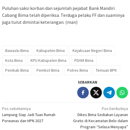
Puluhan saksi korban dan sejumlah pejabat Bank Mandiri
Cabang Bima telah diperiksa. Terduga pelaku FF dan suaminya
juga turut dimintai keterangan. (man)
Bawaslu Bima
Kabupaten Bima
Kejaksaan Negeri Bima
Kota Bima
KPU Kabupaten Bima
PDAM Bima
Pemkab Bima
Pemkot Bima
Polres Bima
Temuan BPK
SEBARKAN
Navigasi
Pos sebelumnya
Pos berikutnya
Lampung Siap Jadi Tuan Rumah
Dikes Bima Sediakan Layanan
pos
Porwanas dan HPN 2027
Gratis di Kecamatan Belo dalam
Program “Selasa Menyapa”