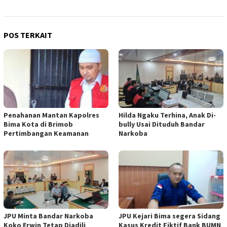
POS TERKAIT
Penahanan Mantan Kapolres
Hilda Ngaku Terhina, Anak Di-
Bima Kota di Brimob
bully Usai Dituduh Bandar
Pertimbangan Keamanan
Narkoba
JPU Minta Bandar Narkoba
JPU Kejari Bima segera Sidang
Koko Erwin Tetap Diadili
Kasus Kredit Fiktif Bank BUMN