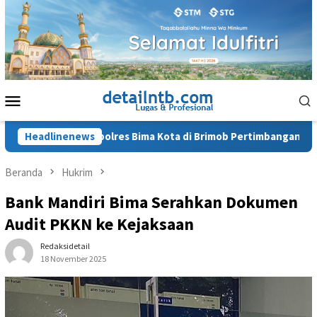
Loncat
ke
konten
Menu
Mobile
antan Kapolres Bima Kota di Brimob Pertimbangan Keamanan
Headlinenews
Beranda
Hukrim
Bank Mandiri Bima Serahkan Dokumen
Audit PKKN ke Kejaksaan
Redaksidetail
18 November 2025