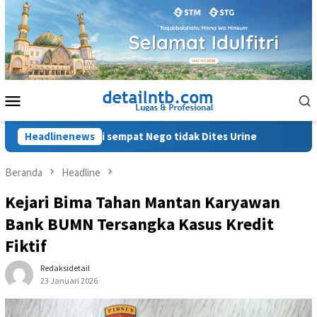
Loncat
ke
konten
Menu
Mobile
 Malaungi sempat Nego tidak Dites Urine
Headlinenews
Bripka Abdul H
Beranda
Headline
Kejari Bima Tahan Mantan Karyawan
Bank BUMN Tersangka Kasus Kredit
Fiktif
Redaksidetail
23 Januari 2026