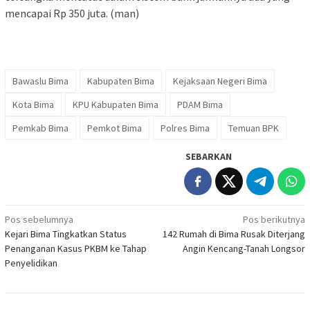
mencapai Rp 350 juta. (man)
Bawaslu Bima
Kabupaten Bima
Kejaksaan Negeri Bima
Kota Bima
KPU Kabupaten Bima
PDAM Bima
Pemkab Bima
Pemkot Bima
Polres Bima
Temuan BPK
SEBARKAN
Navigasi
Pos sebelumnya
Pos berikutnya
Kejari Bima Tingkatkan Status
142 Rumah di Bima Rusak Diterjang
pos
Penanganan Kasus PKBM ke Tahap
Angin Kencang-Tanah Longsor
Penyelidikan