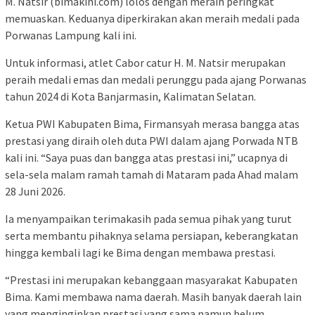
M. Natsir (bimakini.com) lolos dengan meraih peringkat
memuaskan. Keduanya diperkirakan akan meraih medali pada
Porwanas Lampung kali ini.
Untuk informasi, atlet Cabor catur H. M. Natsir merupakan
peraih medali emas dan medali perunggu pada ajang Porwanas
tahun 2024 di Kota Banjarmasin, Kalimatan Selatan.
Ketua PWI Kabupaten Bima, Firmansyah merasa bangga atas
prestasi yang diraih oleh duta PWI dalam ajang Porwada NTB
kali ini. “Saya puas dan bangga atas prestasi ini,” ucapnya di
sela-sela malam ramah tamah di Mataram pada Ahad malam
28 Juni 2026.
Ia menyampaikan terimakasih pada semua pihak yang turut
serta membantu pihaknya selama persiapan, keberangkatan
hingga kembali lagi ke Bima dengan membawa prestasi.
“Prestasi ini merupakan kebanggaan masyarakat Kabupaten
Bima. Kami membawa nama daerah. Masih banyak daerah lain
yang menginginkan prestasi yang sama namun belum