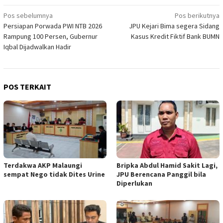
Navigasi
Pos sebelumnya
Pos berikutnya
Persiapan Porwada PWI NTB 2026
JPU Kejari Bima segera Sidang
pos
Rampung 100 Persen, Gubernur
Kasus Kredit Fiktif Bank BUMN
Iqbal Dijadwalkan Hadir
POS TERKAIT
Terdakwa AKP Malaungi
Bripka Abdul Hamid Sakit Lagi,
sempat Nego tidak Dites Urine
JPU Berencana Panggil bila
Diperlukan