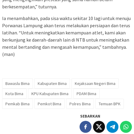
berkesempatan,” tuturnya.
Ia menambahkan, pada sisa waktu sekitar 10 lagi untuk menuju
Porwanas Lampung akan terus melakukan persiapan dan terus
latihan. “Untuk meningkatkan kemampuan atlet, kami akan
berkunjung ke daerah-daerah lain di NTB untuk meningkatkan
mental bertanding dan mengasah kemampuan,” tambahnya.
(man)
Bawaslu Bima
Kabupaten Bima
Kejaksaan Negeri Bima
Kota Bima
KPU Kabupaten Bima
PDAM Bima
Pemkab Bima
Pemkot Bima
Polres Bima
Temuan BPK
SEBARKAN