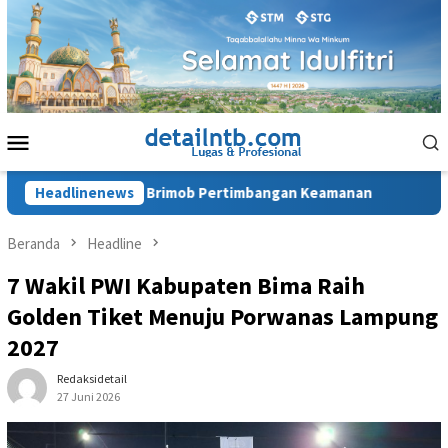
Loncat
ke
konten
Menu
Mobile
ma Kota di Brimob Pertimbangan Keamanan
Headlinenews
Terdakwa AKP
Beranda
Headline
7 Wakil PWI Kabupaten Bima Raih
Golden Tiket Menuju Porwanas Lampung
2027
Redaksidetail
27 Juni 2026