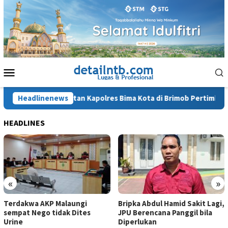
Loncat
ke
konten
Menu
Mobile
Penahanan Mantan Kapolres Bima Kota di Brimob Pertimbangan
Headlinenews
HEADLINES
«
»
Terdakwa AKP Malaungi
Bripka Abdul Hamid Sakit Lagi,
sempat Nego tidak Dites
JPU Berencana Panggil bila
Urine
Diperlukan