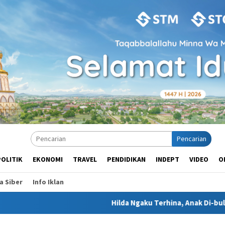
Pencarian
POLITIK
EKONOMI
TRAVEL
PENDIDIKAN
INDEPT
VIDEO
O
 Siber
Info Iklan
Hilda Ngaku Terhina, Anak Di-bully Usai Dituduh 