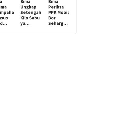
a
Bima
Bima
ima
Ungkap
Periksa
impaha
Setengah
PPK Mobil
asus
Kilo Sabu
Bor
nd…
ya…
Seharg…