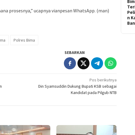
Bim
Ter
 mana prosesnya,” ucapnya vianpesan WhatsApp. (man)
Pel
n K
Ba
ima
Polres Bima
SEBARKAN
Pos berikutnya
n
Din Syamsuddin Dukung Bupati KSB sebagai
Kandidat pada Pilgub NTB