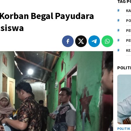
TAG P
KA
Korban Begal Payudara
PO
siswa
PE
PE
KE
POLIT
POLITIK