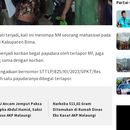
Partai
i terjadi, kali ini menimpa NM seorang mahasiswi pada
di Kabupaten Bima.
njadi korban begal payudara oleh terlapor MF, juga
 sama dengan korban.
pengaduan bernomor STTLP/825/XII/2023/SPKT/Res
satu payudaranya dibegal terlapor.
U Ancam Jemput Paksa
Narkoba 511,02 Gram
Pemuta
ipka Abdul Hamid, Saksi
Ditemukan di Rumah Dinas
Video
sus AKP Malaungi
Eks Kasat AKP Malaungi