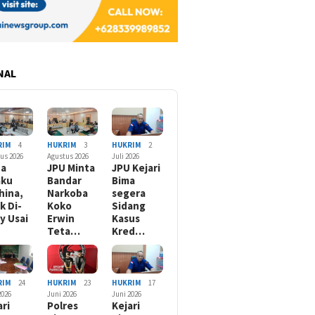
NAL
RIM
4
HUKRIM
3
HUKRIM
2
us 2026
Agustus 2026
Juli 2026
da
JPU Minta
JPU Kejari
aku
Bandar
Bima
hina,
Narkoba
segera
k Di-
Koko
Sidang
ly Usai
Erwin
Kasus
Teta…
Kred…
RIM
24
HUKRIM
23
HUKRIM
17
2026
Juni 2026
Juni 2026
ari
Polres
Kejari