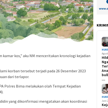
KRIMI
HUK
Agust
am kamar kos,” aku NM menceritakan kronologi kejadian
Hil
Ng
Ter
Ana
alami korban tersebut terjadi pada 26 Desember 2023
bul
uan dari terlapor.
…
 PPA Polres Bima melakukan olah Tempat Kejadian
).
HUK
didin yang dikonfirmasi mengatakan akan koordinasi
Juni 
Kej