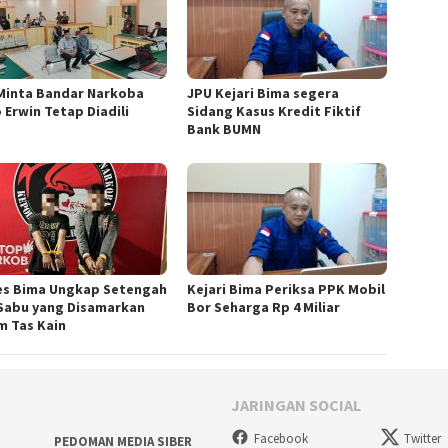
Minta Bandar Narkoba
JPU Kejari Bima segera
 Erwin Tetap Diadili
Sidang Kasus Kredit Fiktif
Bank BUMN
es Bima Ungkap Setengah
Kejari Bima Periksa PPK Mobil
 Sabu yang Disamarkan
Bor Seharga Rp 4 Miliar
m Tas Kain
JARINGAN SOCIAL
Facebook
Twitter
PEDOMAN MEDIA SIBER