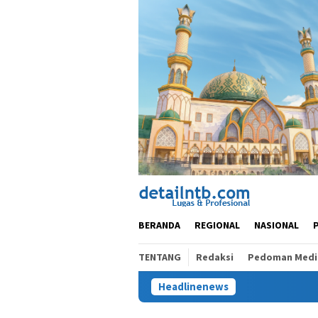
Loncat
ke
konten
BERANDA
REGIONAL
NASIONAL
TENTANG
Redaksi
Pedoman Media
Headlinenews