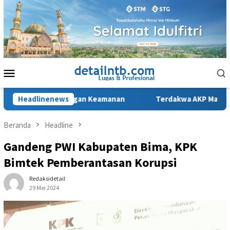
Loncat
ke
konten
Menu
Mobile
Pertimbangan Keamanan
Headlinenews
Terdakwa AKP Malaungi sempat Ne
Beranda
Headline
Gandeng PWI Kabupaten Bima, KPK
Bimtek Pemberantasan Korupsi
Redaksidetail
29 Mei 2024