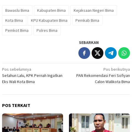
Bawaslu Bima
Kabupaten Bima
Kejaksaan Negeri Bima
Kota Bima
KPU Kabupaten Bima
Pemkab Bima
Pemkot Bima
Polres Bima
SEBARKAN
Navigasi
Pos sebelumnya
Pos berikutnya
Setahun Lalu, KPK Pernah Ingatkan
PAN Rekomendasi Feri Sofiyan
pos
Eks Wali Kota Bima
Calon Walikota Bima
POS TERKAIT