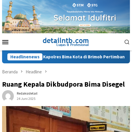
Loncat
ke
konten
Menu
Mobile
n Mantan Kapolres Bima Kota di Brimob Pertimbangan Keamanan
Headlinenews
Beranda
Headline
Ruang Kepala Dikbudpora Bima Disegel
Redaksidetail
24 Juni 2025