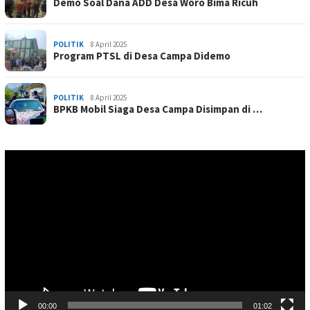
Demo Soal Dana ADD Desa Woro Bima Ricuh
POLITIK
8 April 2025
Program PTSL di Desa Campa Didemo
POLITIK
8 April 2025
BPKB Mobil Siaga Desa Campa Disimpan di …
Pemutar
Video
00:00
01:02