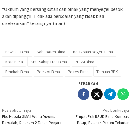
“Oknum yang bersangkutan dan pihak yang menyegel besok
akan dipanggil. Tidak ada persoalan yang tidak bisa
diselesaikan,” terangnya. (man)
Bawaslu Bima
Kabupaten Bima
Kejaksaan Negeri Bima
Kota Bima
KPU Kabupaten Bima
PDAM Bima
Pemkab Bima
Pemkot Bima
Polres Bima
Temuan BPK
SEBARKAN
Navigasi
Pos sebelumnya
Pos berikutnya
Eks Kepala SMA I Woha Divonis
Empat Poli RSUD Bima Kompak
pos
Bersalah, Dihukum 2 Tahun Penjara
Tutup, Puluhan Pasien Telantar