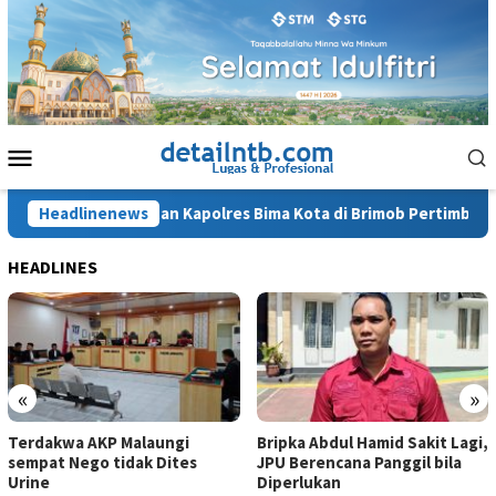
Loncat
ke
konten
Menu
Mobile
enahanan Mantan Kapolres Bima Kota di Brimob Pertimbangan K
Headlinenews
HEADLINES
«
»
Terdakwa AKP Malaungi
Bripka Abdul Hamid Sakit Lagi,
sempat Nego tidak Dites
JPU Berencana Panggil bila
Urine
Diperlukan