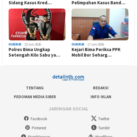
Sidang Kasus Kred…
Pelimpahan Kasus Band…
HUKRIM
23 Juni 2026
HUKRIM
17 Juni 2026
Polres Bima Ungkap
Kejari Bima Periksa PPK
Setengah Kilo Sabu ya…
Mobil Bor Seharg…
TENTANG
REDAKSI
PEDOMAN MEDIA SIBER
INFO IKLAN
JARINGAN SOCIAL
Facebook
Twitter
Pinterest
Tumblr
Stumbleupon
WordPress