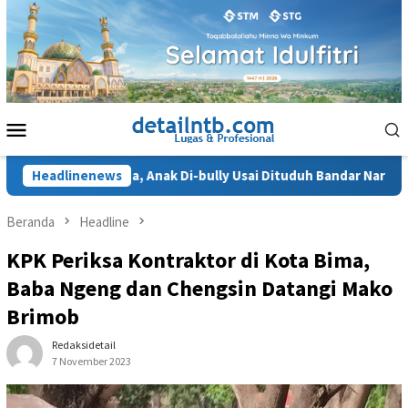
Loncat
ke
konten
Menu
Mobile
aku Terhina, Anak Di-bully Usai Dituduh Bandar Narkoba
Headlinenews
Beranda
Headline
KPK Periksa Kontraktor di Kota Bima,
Baba Ngeng dan Chengsin Datangi Mako
Brimob
Redaksidetail
7 November 2023