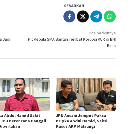
SEBARKAN
Pos berikutnya
a Jadi
Plt Kepala SMA Bantah Terlibat Korupsi KUR di BNI
Bima
ka Abdul Hamid Sakit
JPU Ancam Jemput Paksa
, JPU Berencana Panggil
Bripka Abdul Hamid, Saksi
 Diperlukan
Kasus AKP Malaungi