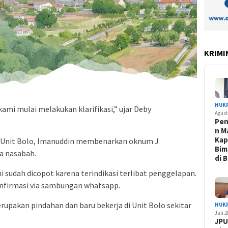
KRIMI
HUK
 kami mulai melakukan klarifikasi,” ujar Deby
Agust
Pe
n M
Kap
I Unit Bolo, Imanuddin membenarkan oknum J
Bim
na nasabah.
di 
ni sudah dicopot karena terindikasi terlibat penggelapan.
konfirmasi via sambungan whatsapp.
pakan pindahan dan baru bekerja di Unit Bolo sekitar
HUK
Juli 
JPU