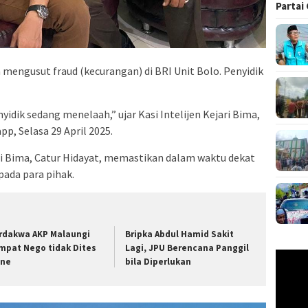
Partai
 mengusut fraud (kecurangan) di BRI Unit Bolo. Penyidik
yidik sedang menelaah,” ujar Kasi Intelijen Kejari Bima,
p, Selasa 29 April 2025.
ri Bima, Catur Hidayat, memastikan dalam waktu dekat
pada para pihak.
rdakwa AKP Malaungi
Bripka Abdul Hamid Sakit
mpat Nego tidak Dites
Lagi, JPU Berencana Panggil
Pemuta
ine
bila Diperlukan
Video