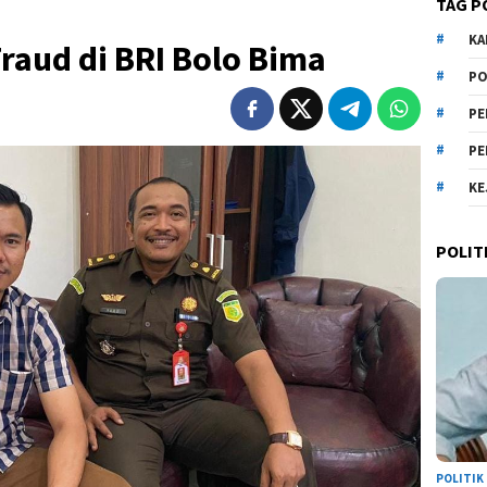
TAG P
KA
Fraud di BRI Bolo Bima
PO
PE
PE
KE
POLIT
POLITIK