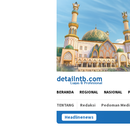
Loncat
ke
konten
BERANDA
REGIONAL
NASIONAL
TENTANG
Redaksi
Pedoman Media
Headlinenews