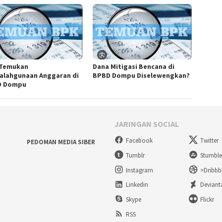
Temukan
Dana Mitigasi Bencana di
alahgunaan Anggaran di
BPBD Dompu Diselewengkan?
D Dompu
JARINGAN SOCIAL
Facebook
Twitter
PEDOMAN MEDIA SIBER
Tumblr
Stumbl
Instagram
>Dribbb
Linkedin
Deviant
Skype
Flickr
RSS