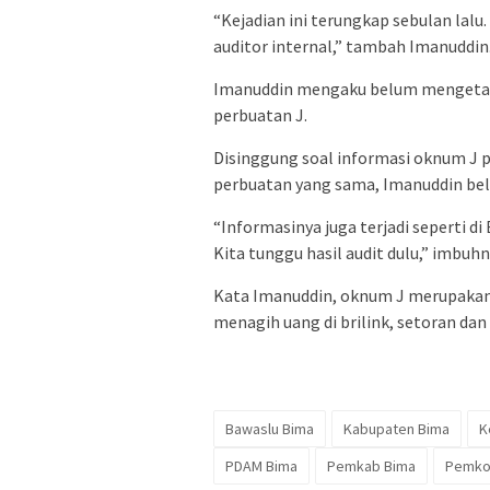
“Kejadian ini terungkap sebulan lalu
auditor internal,” tambah Imanuddin
Imanuddin mengaku belum mengetahui
perbuatan J.
Disinggung soal informasi oknum J p
perbuatan yang sama, Imanuddin be
“Informasinya juga terjadi seperti di 
Kita tunggu hasil audit dulu,” imbuhn
Kata Imanuddin, oknum J merupakan 
menagih uang di brilink, setoran dan
Bawaslu Bima
Kabupaten Bima
K
PDAM Bima
Pemkab Bima
Pemko