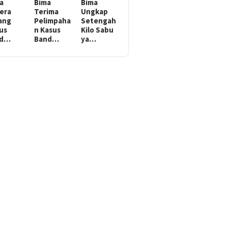
a
Bima
Bima
era
Terima
Ungkap
ang
Pelimpaha
Setengah
us
n Kasus
Kilo Sabu
ed…
Band…
ya…