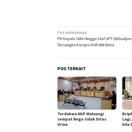
Navigasi
Pos sebelumnya
Plt Kepala SMA Hingga Staf UPT Dikbudpor
pos
Tersangka Korupsi KUR BNI Bima
POS TERKAIT
Terdakwa AKP Malaungi
Brip
sempat Nego tidak Dites
Lagi
Urine
bila