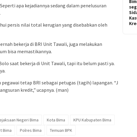
Bim
. Seperti apa kejadiannya sedang dalam penelusuran
seg
Sid
.
Kas
Kr
 persis nilai total kerugian yang disebabkan oleh
ernah bekerja di BRI Unit Tawali, juga melakukan
lum bisa memastikannya.
Bolo saat bekerja di Unit Tawali, tapi itu belum pasti ya.
ya.
pegawai tetap BRI sebagai petugas (tagih) lapangan. “J
 angsuran kredit,” ucapnya. (man)
ejaksaan Negeri Bima
Kota Bima
KPU Kabupaten Bima
t Bima
Polres Bima
Temuan BPK