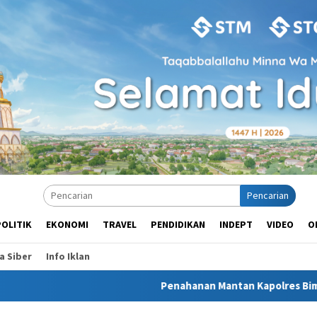
Pencarian
POLITIK
EKONOMI
TRAVEL
PENDIDIKAN
INDEPT
VIDEO
O
 Siber
Info Iklan
Penahanan Mantan Kapolres Bima Kota di Brimob