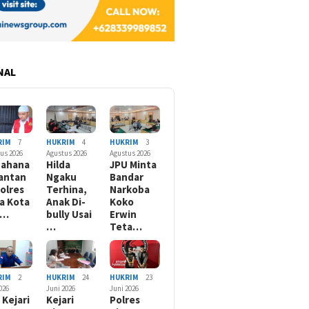
NAL
RIM
7
HUKRIM
4
HUKRIM
3
us 2026
Agustus 2026
Agustus 2026
nahana
Hilda
JPU Minta
antan
Ngaku
Bandar
olres
Terhina,
Narkoba
a Kota
Anak Di-
Koko
B…
bully Usai
Erwin
…
Teta…
RIM
2
HUKRIM
24
HUKRIM
23
2026
Juni 2026
Juni 2026
 Kejari
Kejari
Polres