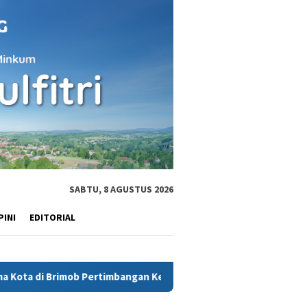
SABTU, 8 AGUSTUS 2026
PINI
EDITORIAL
 Pertimbangan Keamanan
Terdakwa AKP Malaungi sempat 