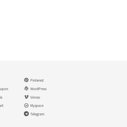
Pinterest
eupon
WordPress
le
Vimeo
art
Myspace
Telegram