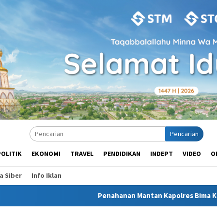
Pencarian
POLITIK
EKONOMI
TRAVEL
PENDIDIKAN
INDEPT
VIDEO
O
 Siber
Info Iklan
Penahanan Mantan Kapolres Bima Kota di Brimob Per