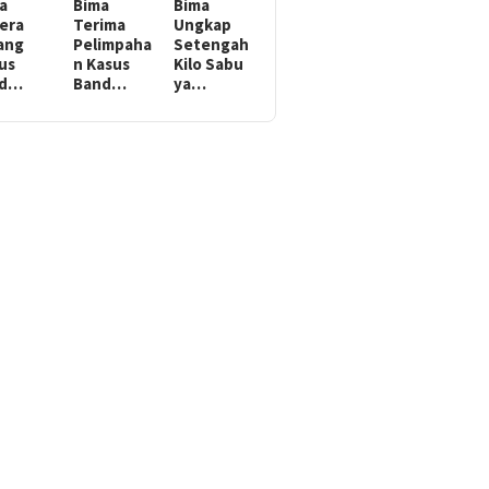
a
Bima
Bima
era
Terima
Ungkap
ang
Pelimpaha
Setengah
us
n Kasus
Kilo Sabu
ed…
Band…
ya…