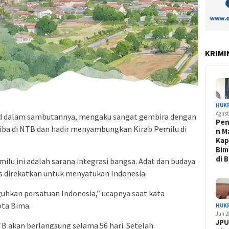
KRIMI
HUK
Agust
ud dalam sambutannya, mengaku sangat gembira dengan
Pe
tiba di NTB dan hadir menyambungkan Kirab Pemilu di
n M
Kap
Bim
di 
lu ini adalah sarana integrasi bangsa. Adat dan budaya
s direkatkan untuk menyatukan Indonesia.
uhkan persatuan Indonesia,” ucapnya saat kata
ta Bima.
HUK
Juli 
JPU
NTB akan berlangsung selama 56 hari. Setelah