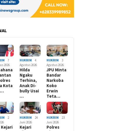
NAL
RIM
7
HUKRIM
4
HUKRIM
3
us 2026
Agustus 2026
Agustus 2026
nahana
Hilda
JPU Minta
antan
Ngaku
Bandar
olres
Terhina,
Narkoba
a Kota
Anak Di-
Koko
B…
bully Usai
Erwin
…
Teta…
RIM
2
HUKRIM
24
HUKRIM
23
2026
Juni 2026
Juni 2026
 Kejari
Kejari
Polres