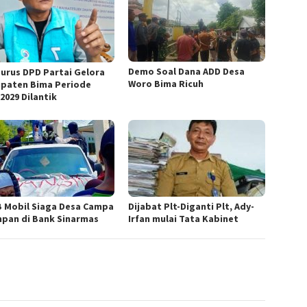
Demo Soal Dana ADD Desa
urus DPD Partai Gelora
Woro Bima Ricuh
paten Bima Periode
2029 Dilantik
 Mobil Siaga Desa Campa
Dijabat Plt-Diganti Plt, Ady-
mpan di Bank Sinarmas
Irfan mulai Tata Kabinet