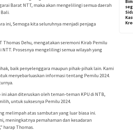
Bim
arai Barat NTT, maka akan mengelilingi semua daerah
seg
Bali.
Sid
Kas
Kr
ra ini, Semoga kita seluruhnya menjadi penjaga
TT Thomas Dehu, mengatakan seremoni Kirab Pemilu
di NTT. Prosesnya mengelilingi semua wilayah yang
pihak, baik penyelenggara maupun pihak-pihak lain. Kami
untuk menyebarluaskan informasi tentang Pemilu 2024.
urnya.
ini akan diteruskan oleh teman-teman KPU di NTB,
ilih, untuk suksesnya Pemilu 2024.
g melimpah atas sambutan yang luar biasa ini.
 ini, meningkatnya pemahaman dan kesadaran
,” harap Thomas.