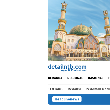
Loncat
ke
konten
BERANDA
REGIONAL
NASIONAL
TENTANG
Redaksi
Pedoman Media
Headlinenews