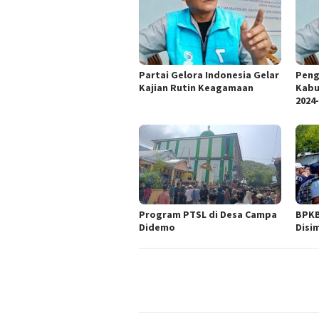
Partai Gelora Indonesia Gelar
Peng
Kajian Rutin Keagamaan
Kabu
2024-
Program PTSL di Desa Campa
BPKB
Didemo
Disi