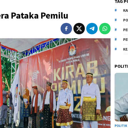
TAG P
KA
ra Pataka Pemilu
PO
PE
PE
KE
POLIT
POLITIK