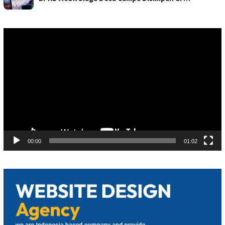
Pemutar
Video
00:00
01:02