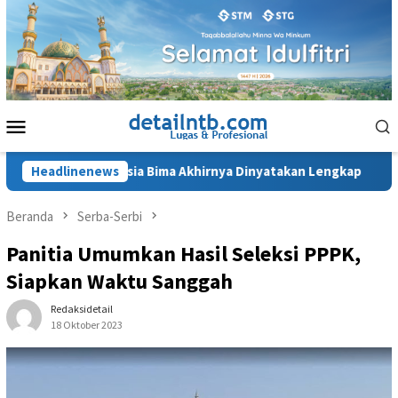
Loncat
ke
konten
Menu
Mobile
SUD Sondosia Bima Akhirnya Dinyatakan Lengkap
Headlinenews
Penahan
Beranda
Serba-Serbi
Panitia Umumkan Hasil Seleksi PPPK,
Siapkan Waktu Sanggah
Redaksidetail
18 Oktober 2023