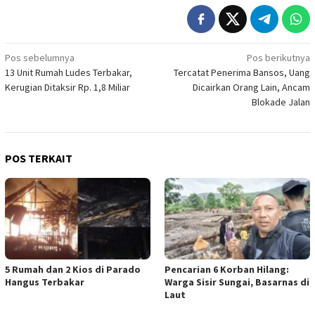
Navigasi
Pos sebelumnya
Pos berikutnya
13 Unit Rumah Ludes Terbakar,
Tercatat Penerima Bansos, Uang
pos
Kerugian Ditaksir Rp. 1,8 Miliar
Dicairkan Orang Lain, Ancam
Blokade Jalan
POS TERKAIT
5 Rumah dan 2 Kios di Parado
Pencarian 6 Korban Hilang:
Hangus Terbakar
Warga Sisir Sungai, Basarnas di
Laut